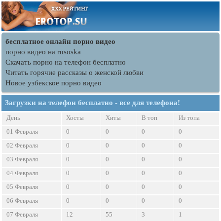
бесплатное онлайн порно видео
порно видео на rusoska
Скачать порно на телефон бесплатно
Читать горячие рассказы о женской любви
Новое узбекское порно видео
Загрузки на телефон бесплатно - все для телефона!
День
Хосты
Хиты
В топ
Из топа
01 Февраля
0
0
0
0
02 Февраля
0
0
0
0
03 Февраля
0
0
0
0
04 Февраля
0
0
0
0
05 Февраля
0
0
0
0
06 Февраля
0
0
0
0
07 Февраля
12
55
3
1